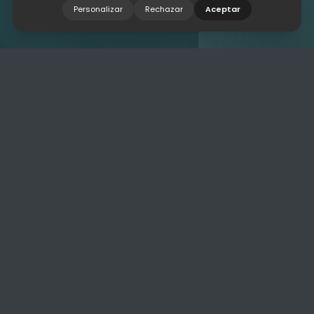
Personalizar
Rechazar
Aceptar
La logistique 3PL permet d’externaliser
l’opération quotidienne d’entreposage, de
préparation des commandes, de
distribution et de transport auprès d’un
prestataire spécialisé. Chez Esffera, nous
proposons des services 3PL à Barcelone
pour gagner en efficacité, traçabilité et
réactivité sans élargir votre structure
interne.