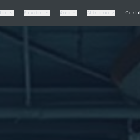
tori
Soluzioni
Aree
Chi siamo
Contat